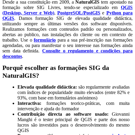
Desde a sua constituição em 2009, a
NaturalGIS
tem apostado na
formação sobre SIG Livres, tendo-se especializado em
QGIS
(Desktop, Server e Web)
,
PostgreSQL/PostGIS
e
Python para
QGIS
. Damos formação SIG de elevada qualidade didáctica,
utilizando sempre as últimas versões dos software disponíveis.
Realizamos formações com conteudos padrão ou personalizados,
abertas ao publico, nas instalações do cliente ou em contexto de
trabalho. Use o
formulário
para a sua pré-inscrição nas formações
agendadas, ou para manifestar o seu interesse nas formações ainda
sem data definida.
Consulte o regulamento e condições para
descontos
.
Porquê escolher as formações SIG da
NaturalGIS?
Elevada qualidade didáctica:
são regularmente avaliadas
com índices de popularidade muito elevados (entre 82% e
93%, com base em formulários anónimos)
Interactiva:
formações teorico-práticas, com muita
intervenção e ajuda do formador
Contribuição directa ao software usado:
Giovanni
Manghi é o tester principal de QGIS e parte dos nosso
lucros são investidos para o desenvolvimento do mesmo
QGIS