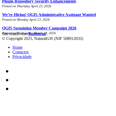
Plugin Repository Security Enhancements
Posted on Thursday April 23, 2026
We’re Hiring! QGIS Administrative Assistant Wanted
Posted on Monday April 13, 2026
QGIS Sustaining Member Campaign 2026
Posted on Wednesday March 18, 2026
Site criado com
Bootstrap
.
© Copyright 2025, NaturalGIS (NIF 508912032)
Home
Contactos
Privacidade