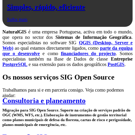
Simples, rápido, eficiente
Saiba mais
NaturalGIS
é uma empresa Portuguesa, activa em todo o mundo,
que opera no sector dos
Sistemas de Informação Geográfica
.
Somos especialistas no software SIG
QGIS (Desktop, Server e
Web)
ao qual estamos directamente ligados, como
parte da equipa
que o desenvolve
e como
financiadores do projecto
. Somos
especialistas também na Base de Dados de classe
Entreprise
PostgreSQL
e sua extensão para os dados geográficos
PostGIS
.
Os nossos serviços SIG Open Source
Trabalhamos para si e em parceria consigo. Veja como podemos
ajudar:
Consultoria e planeamento
Migração para SIG Open Source. Suporte na criação de serviços padrão do
OGC (WMS, WFS, etc.). Elaboração de instrumentos de gestão territorial
como planos municipais de defesa da floresta, cartas de risco e perigosidade,
planos municipais de emergência, etc.