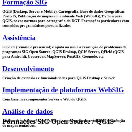
Formação SIG
QGIS (Desktop, Server e Mobile), Cartografia, Base de dados Geográficas
PostGIS, Publicação de mapas em ambiente Web (WebSIG), Python para
QGIS, novas normas para cartografia da DGT. Formações particulares com
conteúdos programáticos personalizados.
Assistência
Suporte (remoto e presencial) e ajuda ao uso e à resolução de problemas de
programas SIG Open Source: QGIS Desktop, QGIS Server, QField (QGIS
para Android), Geoserver, MapServer, PostGIS, Geonode, etc.
Desenvolvimento
Criação de extensões e funcionalidades para QGIS Desktop e Server.
Implementação de plataformas WebSIG
Com base nas componentes Server e Web do QGIS.
Análise de dados
Formações SIG Open Source / QGIS
Análise de informação geográfica, interpretação de resultados e produção
de mapas temáticos.