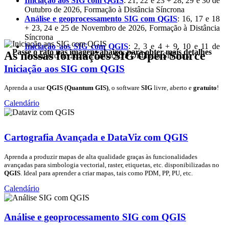
Iniciação aos SIG com QGIS
: 21, 22 e 23 + 28, 29 e 30 de
Outubro de 2026, Formação à Distância Síncrona
Análise e geoprocessamento SIG com QGIS
: 16, 17 e 18
+ 23, 24 e 25 de Novembro de 2026, Formação à Distância
Síncrona
Iniciação aos SIG com QGIS
: 2, 3 e 4 + 9, 10 e 11 de
Passe o rato nas imagens abaixo, para obter mais detalhes
As nossas formações SIG Open Source
Dezembro de 2026, Formação à Distância Síncrona
Iniciação aos SIG com QGIS
Aprenda a usar
QGIS (Quantum GIS)
, o software
SIG
livre, aberto e
gratuito
!
Calendário
Cartografia Avançada e DataViz com QGIS
Aprenda a produzir mapas de alta qualidade graças às funcionalidades
avançadas para simbologia vectorial, raster, etiquetas, etc. disponibilizadas no
QGIS
. Ideal para aprender a criar mapas, tais como PDM, PP, PU, etc.
Calendário
Análise e geoprocessamento SIG com QGIS