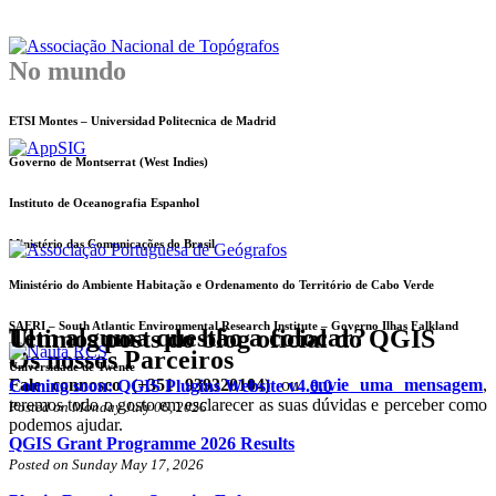
No mundo
ETSI Montes – Universidad Politecnica de Madrid
Governo de Montserrat (West Indies)
Instituto de Oceanografia Espanhol
Ministério das Comunicações do Brasil
Ministério do Ambiente Habitação e Ordenamento do Território de Cabo Verde
SAERI – South Atlantic Environmental Research Institute – Governo Ilhas Falkland
Tem alguma questão a colocar?
Ultimos posts do blog oficial do QGIS
Os nossos Parceiros
Universidade de Twente
Fale connosco (+351 939320104)
ou
envie uma mensagem
,
Coming soon: QGIS Plugins Website v4.0.0
teremos todo o gosto em esclarecer as suas dúvidas e perceber como
Posted on Monday July 06, 2026
podemos ajudar.
QGIS Grant Programme 2026 Results
Posted on Sunday May 17, 2026