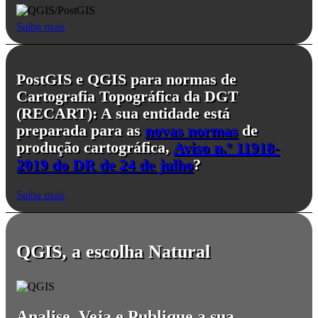
Saiba mais
PostGIS e QGIS para normas de
Cartografia Topográfica da DGT
(RECART): A sua entidade está
preparada para as
novas normas
de
produção cartográfica,
Aviso n.º 11918-
2019 do DR de 24 de julho
?
Saiba mais
QGIS, a escolha Natural
Analise, Veja e Publique a sua