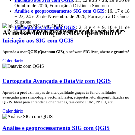
Iniciação aos SIG com QGIS
: 21, 22 e 23 + 28, 29 e 30 de
Outubro de 2026, Formação à Distância Síncrona
Análise e geoprocessamento SIG com QGIS
: 16, 17 e 18
+ 23, 24 e 25 de Novembro de 2026, Formação à Distância
Síncrona
Iniciação aos SIG com QGIS
: 2, 3 e 4 + 9, 10 e 11 de
Passe o rato nas imagens abaixo, para obter mais detalhes
As nossas formações SIG Open Source
Dezembro de 2026, Formação à Distância Síncrona
Iniciação aos SIG com QGIS
Aprenda a usar
QGIS (Quantum GIS)
, o software
SIG
livre, aberto e
gratuito
!
Calendário
Cartografia Avançada e DataViz com QGIS
Aprenda a produzir mapas de alta qualidade graças às funcionalidades
avançadas para simbologia vectorial, raster, etiquetas, etc. disponibilizadas no
QGIS
. Ideal para aprender a criar mapas, tais como PDM, PP, PU, etc.
Calendário
Análise e geoprocessamento SIG com QGIS