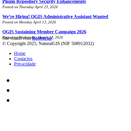
Plugin Repository Security Enhancements
Posted on Thursday April 23, 2026
We’re Hiring! QGIS Administrative Assistant Wanted
Posted on Monday April 13, 2026
QGIS Sustaining Member Campaign 2026
Posted on Wednesday March 18, 2026
Site criado com
Bootstrap
.
© Copyright 2025, NaturalGIS (NIF 508912032)
Home
Contactos
Privacidade