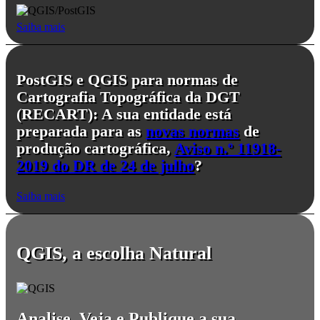
Saiba mais
PostGIS e QGIS para normas de
Cartografia Topográfica da DGT
(RECART): A sua entidade está
preparada para as
novas normas
de
produção cartográfica,
Aviso n.º 11918-
2019 do DR de 24 de julho
?
Saiba mais
QGIS, a escolha Natural
Analise, Veja e Publique a sua