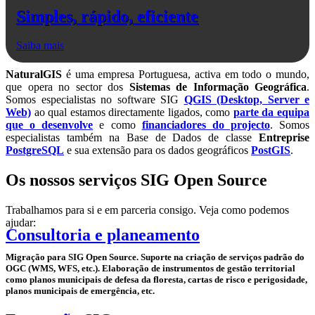
Simples, rápido, eficiente
Saiba mais
NaturalGIS
é uma empresa Portuguesa, activa em todo o mundo,
que opera no sector dos
Sistemas de Informação Geográfica
.
Somos especialistas no software SIG
QGIS (Desktop, Server e
Web)
ao qual estamos directamente ligados, como
parte da equipa
que o desenvolve
e como
financiadores do projecto
. Somos
especialistas também na Base de Dados de classe
Entreprise
PostgreSQL
e sua extensão para os dados geográficos
PostGIS
.
Os nossos serviços SIG Open Source
Trabalhamos para si e em parceria consigo. Veja como podemos
ajudar:
Consultoria e planeamento
Migração para SIG Open Source. Suporte na criação de serviços padrão do
OGC (WMS, WFS, etc.). Elaboração de instrumentos de gestão territorial
como planos municipais de defesa da floresta, cartas de risco e perigosidade,
planos municipais de emergência, etc.