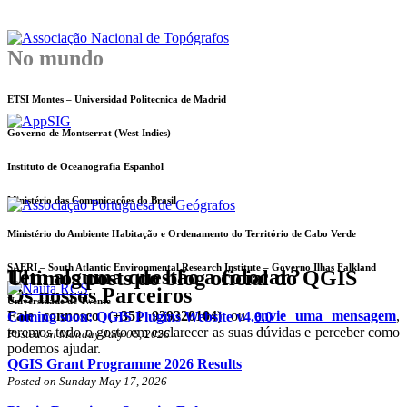
No mundo
ETSI Montes – Universidad Politecnica de Madrid
Governo de Montserrat (West Indies)
Instituto de Oceanografia Espanhol
Ministério das Comunicações do Brasil
Ministério do Ambiente Habitação e Ordenamento do Território de Cabo Verde
SAERI – South Atlantic Environmental Research Institute – Governo Ilhas Falkland
Tem alguma questão a colocar?
Ultimos posts do blog oficial do QGIS
Os nossos Parceiros
Universidade de Twente
Fale connosco (+351 939320104)
ou
envie uma mensagem
,
Coming soon: QGIS Plugins Website v4.0.0
teremos todo o gosto em esclarecer as suas dúvidas e perceber como
Posted on Monday July 06, 2026
podemos ajudar.
QGIS Grant Programme 2026 Results
Posted on Sunday May 17, 2026