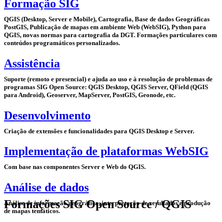
Formação SIG
QGIS (Desktop, Server e Mobile), Cartografia, Base de dados Geográficas
PostGIS, Publicação de mapas em ambiente Web (WebSIG), Python para
QGIS, novas normas para cartografia da DGT. Formações particulares com
conteúdos programáticos personalizados.
Assistência
Suporte (remoto e presencial) e ajuda ao uso e à resolução de problemas de
programas SIG Open Source: QGIS Desktop, QGIS Server, QField (QGIS
para Android), Geoserver, MapServer, PostGIS, Geonode, etc.
Desenvolvimento
Criação de extensões e funcionalidades para QGIS Desktop e Server.
Implementação de plataformas WebSIG
Com base nas componentes Server e Web do QGIS.
Análise de dados
Formações SIG Open Source / QGIS
Análise de informação geográfica, interpretação de resultados e produção
de mapas temáticos.