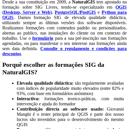
Desde a sua constituição em 2009, a
NaturalGIS
tem apostado na
formação sobre SIG Livres, tendo-se especializado em
QGIS
(Desktop, Server e Web)
,
PostgreSQL/PostGIS
e
Python para
QGIS
. Damos formação SIG de elevada qualidade didáctica,
utilizando sempre as últimas versões dos software disponíveis.
Realizamos formações com conteudos padrão ou personalizados,
abertas ao publico, nas instalações do cliente ou em contexto de
trabalho. Use o
formulário
para a sua pré-inscrição nas formações
agendadas, ou para manifestar o seu interesse nas formações ainda
sem data definida.
Consulte o regulamento e condições para
descontos
.
Porquê escolher as formações SIG da
NaturalGIS?
Elevada qualidade didáctica:
são regularmente avaliadas
com índices de popularidade muito elevados (entre 82% e
93%, com base em formulários anónimos)
Interactiva:
formações teorico-práticas, com muita
intervenção e ajuda do formador
Contribuição directa ao software usado:
Giovanni
Manghi é o tester principal de QGIS e parte dos nosso
lucros são investidos para o desenvolvimento do mesmo
QGIS