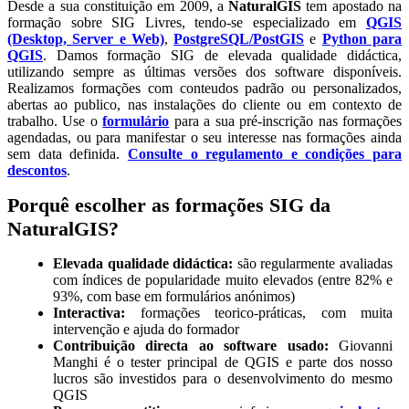
Desde a sua constituição em 2009, a
NaturalGIS
tem apostado na
formação sobre SIG Livres, tendo-se especializado em
QGIS
(Desktop, Server e Web)
,
PostgreSQL/PostGIS
e
Python para
QGIS
. Damos formação SIG de elevada qualidade didáctica,
utilizando sempre as últimas versões dos software disponíveis.
Realizamos formações com conteudos padrão ou personalizados,
abertas ao publico, nas instalações do cliente ou em contexto de
trabalho. Use o
formulário
para a sua pré-inscrição nas formações
agendadas, ou para manifestar o seu interesse nas formações ainda
sem data definida.
Consulte o regulamento e condições para
descontos
.
Porquê escolher as formações SIG da
NaturalGIS?
Elevada qualidade didáctica:
são regularmente avaliadas
com índices de popularidade muito elevados (entre 82% e
93%, com base em formulários anónimos)
Interactiva:
formações teorico-práticas, com muita
intervenção e ajuda do formador
Contribuição directa ao software usado:
Giovanni
Manghi é o tester principal de QGIS e parte dos nosso
lucros são investidos para o desenvolvimento do mesmo
QGIS