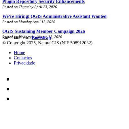
Plugin Repository Security Enhancements
Posted on Thursday April 23, 2026
We’re Hiring! QGIS Administrative Assistant Wanted
Posted on Monday April 13, 2026
QGIS Sustaining Member Campaign 2026
Posted on Wednesday March 18, 2026
Site criado com
Bootstrap
.
© Copyright 2025, NaturalGIS (NIF 508912032)
Home
Contactos
Privacidade