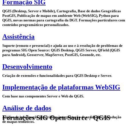
Formação SIG
QGIS (Desktop, Server e Mobile), Cartografia, Base de dados Geográficas
PostGIS, Publicação de mapas em ambiente Web (WebSIG), Python para
QGIS, novas normas para cartografia da DGT. Formações particulares com
conteúdos programáticos personalizados.
Assistência
Suporte (remoto e presencial) e ajuda ao uso e à resolução de problemas de
programas SIG Open Source: QGIS Desktop, QGIS Server, QField (QGIS
para Android), Geoserver, MapServer, PostGIS, Geonode, etc.
Desenvolvimento
Criação de extensões e funcionalidades para QGIS Desktop e Server.
Implementação de plataformas WebSIG
Com base nas componentes Server e Web do QGIS.
Análise de dados
Formações SIG Open Source / QGIS
Análise de informação geográfica, interpretação de resultados e produção
de mapas temáticos.