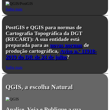
Saiba mais
PostGIS e QGIS para normas de
Cartografia Topográfica da DGT
(RECART): A sua entidade está
preparada para as
novas normas
de
produção cartográfica,
Aviso n.º 11918-
2019 do DR de 24 de julho
?
Saiba mais
QGIS, a escolha Natural
Analise, Veja e Publique a sua