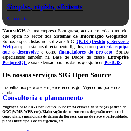
Simples, rápido, eficiente
Saiba mais
NaturalGIS
é uma empresa Portuguesa, activa em todo o mundo,
que opera no sector dos
Sistemas de Informação Geográfica
.
Somos especialistas no software SIG
QGIS (Desktop, Server e
Web)
ao qual estamos directamente ligados, como
parte da equipa
que o desenvolve
e como
financiadores do projecto
. Somos
especialistas também na Base de Dados de classe
Entreprise
PostgreSQL
e sua extensão para os dados geográficos
PostGIS
.
Os nossos serviços SIG Open Source
Trabalhamos para si e em parceria consigo. Veja como podemos
ajudar:
Consultoria e planeamento
Migração para SIG Open Source. Suporte na criação de serviços padrão do
OGC (WMS, WFS, etc.). Elaboração de instrumentos de gestão territorial
como planos municipais de defesa da floresta, cartas de risco e perigosidade,
planos municipais de emergência, etc.