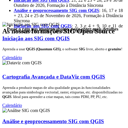
Iniciação aos SIG com QGIS
: 21, 22 e 23 + 28, 29 e 30 de
Outubro de 2026, Formação à Distância Síncrona
Análise e geoprocessamento SIG com QGIS
: 16, 17 e 18
+ 23, 24 e 25 de Novembro de 2026, Formação à Distância
Síncrona
Iniciação aos SIG com QGIS
: 2, 3 e 4 + 9, 10 e 11 de
Passe o rato nas imagens abaixo, para obter mais detalhes
As nossas formações SIG Open Source
Dezembro de 2026, Formação à Distância Síncrona
Iniciação aos SIG com QGIS
Aprenda a usar
QGIS (Quantum GIS)
, o software
SIG
livre, aberto e
gratuito
!
Calendário
Cartografia Avançada e DataViz com QGIS
Aprenda a produzir mapas de alta qualidade graças às funcionalidades
avançadas para simbologia vectorial, raster, etiquetas, etc. disponibilizadas no
QGIS
. Ideal para aprender a criar mapas, tais como PDM, PP, PU, etc.
Calendário
Análise e geoprocessamento SIG com QGIS