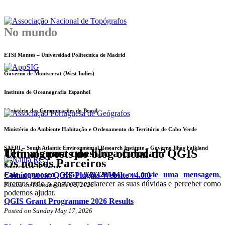
No mundo
ETSI Montes – Universidad Politecnica de Madrid
Governo de Montserrat (West Indies)
Instituto de Oceanografia Espanhol
Ministério das Comunicações do Brasil
Ministério do Ambiente Habitação e Ordenamento do Território de Cabo Verde
SAERI – South Atlantic Environmental Research Institute – Governo Ilhas Falkland
Tem alguma questão a colocar?
Ultimos posts do blog oficial do QGIS
Os nossos Parceiros
Universidade de Twente
Fale connosco (+351 939320104)
ou
envie uma mensagem
,
Coming soon: QGIS Plugins Website v4.0.0
teremos todo o gosto em esclarecer as suas dúvidas e perceber como
Posted on Monday July 06, 2026
podemos ajudar.
QGIS Grant Programme 2026 Results
Posted on Sunday May 17, 2026